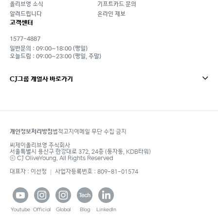
올리브영 소식
기프트카드 문의
알려드립니다
온라인 제보
고객센터
1577-4887
일반문의 : 09:00~18:00 (평일)
오늘드림 : 09:00~23:00 (평일, 주말)
CJ그룹 계열사 바로가기
개인정보처리방침
법적고지
이메일 무단 수집 금지
footer
씨제이올리브영 주식회사
서울특별시 용산구 한강대로 372, 24층 (동자동, KDB타워)
ⓒ CJ OliveYoung. All Rights Reserved
대표자 : 이선정
사업자등록번호 : 809-81-01574
Youtube
Official
Global
Blog
LinkedIn