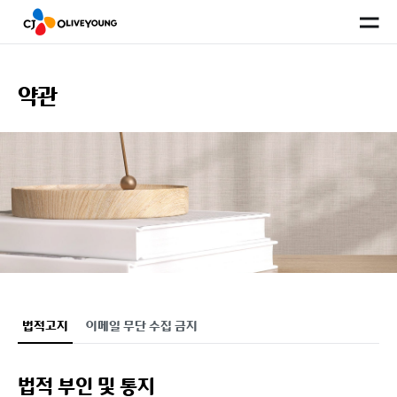
사
이
트
맵
약관
법적고지
이메일 무단 수집 금지
법적 부인 및 통지