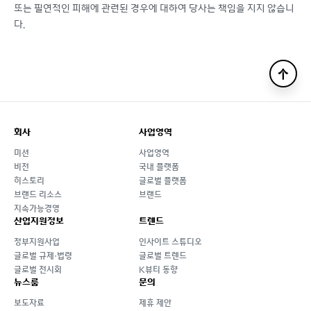
또는 필연적인 피해에 관련된 경우에 대하여 당사는 책임을 지지 않습니
다.
맨
위
로
회사
사업영역
미션
사업영역
비전
국내 플랫폼
히스토리
글로벌 플랫폼
브랜드 리소스
브랜드
지속가능경영
산업지원정보
트렌드
정부지원사업
인사이트 스튜디오
글로벌 규제·법령
글로벌 트렌드
글로벌 전시회
K뷰티 동향
뉴스룸
문의
보도자료
제휴 제안