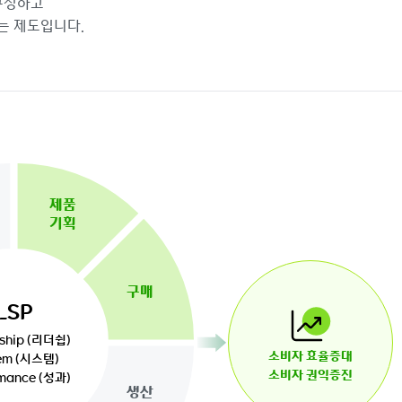
구성하고
는 제도입니다.
제품
기획
구매
LSP
ship (리더쉽)
소비자 효율증대
em (시스템)
소비자 권익증진
mance (성과)
생산