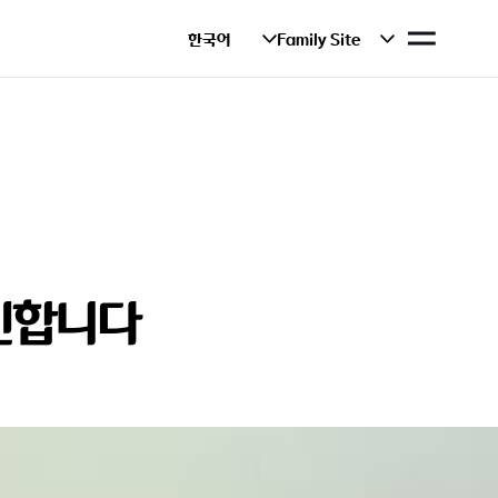
사
한국어
Family Site
이
트
맵
민합니다