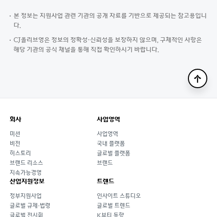
본 정보는 지원사업 관련 기관의 공개 자료를 기반으로 제공되는 참고용입니
다.
CJ올리브영은 정보의 정확성·신뢰성을 보장하지 않으며, 구체적인 사항은
해당 기관의 공식 채널을 통해 직접 확인하시기 바랍니다.
맨
위
로
회사
사업영역
미션
사업영역
비전
국내 플랫폼
히스토리
글로벌 플랫폼
브랜드 리소스
브랜드
지속가능경영
산업지원정보
트렌드
정부지원사업
인사이트 스튜디오
글로벌 규제·법령
글로벌 트렌드
글로벌 전시회
K뷰티 동향