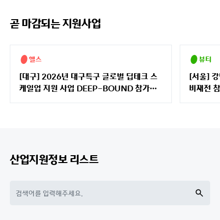
곧 마감되는 지원사업
헬스
뷰티
[대구] 2026년 대구특구 글로벌 딥테크 스
[서울] 
케일업 지원 사업 DEEP-BOUND 참가기
비재전 참
업 모집 공고
산업지원정보 리스트
검
색