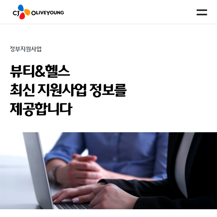
사
이
트
맵
정부지원사업
뷰티&헬스
최신 지원사업 정보를
제공합니다