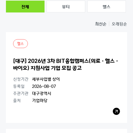
전체
뷰티
헬스
최신순
오래된순
헬스
[대구] 2026년 3차 BIT융합캠퍼스(의료ㆍ헬스ㆍ
바이오) 지원사업 기업 모집 공고
신청기간
세부사업별 상이
등록일
2026-08-07
주관기관
대구광역시
출처
기업마당
레
이
어
팝
업
열