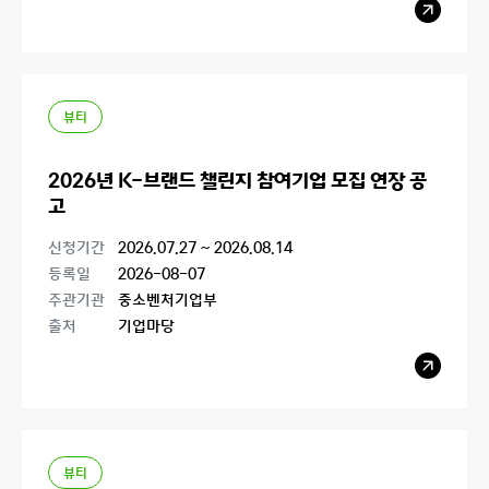
레
이
어
팝
업
열
기
뷰티
2026년 K-브랜드 챌린지 참여기업 모집 연장 공
고
신청기간
2026.07.27 ~ 2026.08.14
등록일
2026-08-07
주관기관
중소벤처기업부
출처
기업마당
레
이
어
팝
업
열
기
뷰티