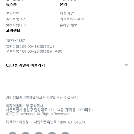
뉴스룸
문의
보도자료
제휴 제안
올리브영 소식
기프트카드 문의
알려드립니다
온라인 제보
고객센터
1577-4887
일반문의 : 09:00~18:00 (평일)
오늘드림 : 09:00~23:00 (평일, 주말)
CJ그룹 계열사 바로가기
개인정보처리방침
법적고지
이메일 무단 수집 금지
footer
씨제이올리브영 주식회사
서울특별시 용산구 한강대로 372, 24층 (동자동, KDB타워)
ⓒ CJ OliveYoung. All Rights Reserved
대표자 : 이선정
사업자등록번호 : 809-81-01574