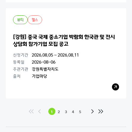
팝
업
열
기
뷰티
헬스
[강원] 중국 국제 중소기업 박람회 한국관 및 전시
상담회 참가기업 모집 공고
신청기간
2026.08.05 ~ 2026.08.11
등록일
2026-08-06
주관기관
강원특별자치도
출처
기업마당
레
이
어
팝
업
열
처
이
다
맨
1
2
3
4
5
기
음
전
음
끝
으
으
으
으
로
로
로
로