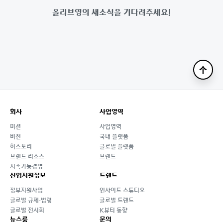
올리브영의 새소식을 기다려주세요!
맨
위
로
회사
사업영역
미션
사업영역
비전
국내 플랫폼
히스토리
글로벌 플랫폼
브랜드 리소스
브랜드
지속가능경영
산업지원정보
트렌드
정부지원사업
인사이트 스튜디오
글로벌 규제·법령
글로벌 트렌드
글로벌 전시회
K뷰티 동향
뉴스룸
문의