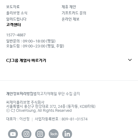
보도자료
제휴 제안
올리브영 소식
기프트카드 문의
알려드립니다
온라인 제보
고객센터
1577-4887
일반문의 : 09:00~18:00 (평일)
오늘드림 : 09:00~23:00 (평일, 주말)
CJ그룹 계열사 바로가기
개인정보처리방침
법적고지
이메일 무단 수집 금지
footer
씨제이올리브영 주식회사
서울특별시 용산구 한강대로 372, 24층 (동자동, KDB타워)
ⓒ CJ OliveYoung. All Rights Reserved
대표자 : 이선정
사업자등록번호 : 809-81-01574