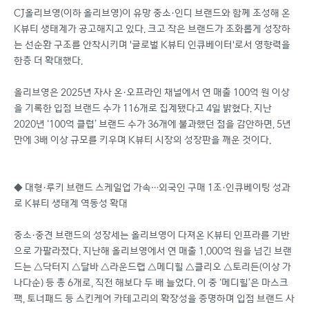
CJ올리브영(이하 올리브영)이 유망 중소·인디 브랜드와 함께 조성해 온
K뷰티 생태계가 공고해지고 있다. 크고 작은 브랜드가 조화롭게 성장하
는 선순환 구조를 안착시키며 '글로벌 K뷰티 인큐베이터'로서 영향력을
한층 더 확대했다.
올리브영은 2025년 자사 온·오프라인 채널에서 연 매출 100억 원 이상
을 기록한 입점 브랜드 수가 116개로 집계됐다고 4일 밝혔다. 지난
2020년 ‘100억 클럽’ 브랜드 수가 36개에 불과했던 점을 감안하면, 5년
만에 3배 이상 규모를 키우며 K뷰티 시장의 성장판을 깨운 것이다.
◆ 대형·루키 브랜드 스케일업 가속…외국인 구매 1조·인큐베이팅 성과
로 K뷰티 생태계 역동성 확대
중소·중견 브랜드의 성장세는 올리브영이 다져온 K뷰티 인프라를 기반
으로 가팔라졌다. 지난해 올리브영에서 연 매출 1,000억 원을 넘긴 브랜
드는 △닥터지 △달바 △라운드랩 △메디힐 △클리오 △토리든(이상 가
나다순) 등 총 6개로, 직전 해보다 두 배 늘었다. 이 중 ‘메디힐’은 마스크
팩, 토너패드 등 스킨케어 카테고리의 확장성을 증명하며 입점 브랜드 사