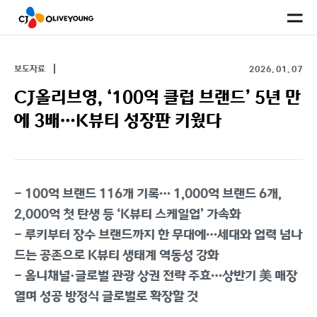
사
이
트
맵
보도자료
2026. 01. 07
CJ올리브영, ‘100억 클럽 브랜드’ 5년 만
에 3배…K뷰티 성장판 키웠다
- 100억 브랜드 116개 기록… 1,000억 브랜드 6개,
2,000억 첫 탄생 등 ‘K뷰티 스케일업’ 가속화
- 루키부터 장수 브랜드까지 한 무대에…세대와 업력 넘나
드는 공존으로 K뷰티 생태계 역동성 강화
- 옴니채널·글로벌 관광 상권 전략 주효…상반기 美 매장
열며 성공 방정식 글로벌로 확장할 것