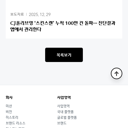
2025. 12. 29
보도자료
CJ올리브영 ‘스킨스캔’ 누적 100만 건 돌파… 진단결과
앱에서 관리한다
목록보기
맨
위
로
회사
사업영역
미션
사업영역
비전
국내 플랫폼
히스토리
글로벌 플랫폼
브랜드 리소스
브랜드