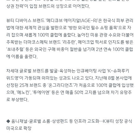
상권 전략’이 입점 브랜드의 성장으로 이어졌다.
뷰티 디바이스 브랜드 ‘메디큐브 에이지알(AGE-R)’은 한국식 피부 관리
법에 대한 세계적 관심을 발판으로 '방한 외국인 필수 쇼핑 품목'으로 자
리 잡으며 새롭게 100억 클럽에 올랐다. 높아진 미용 관광 수요와 더불어
주목받는 더마코스메틱 브랜드 ‘리쥬란’, 메이크업 픽서로 인지도를 쌓은
‘쏘내추럴’ 등은 외국인 구매 비중이 절반을 넘기며 2년 연속 100억 클럽
에 이름을 올렸다.
차세대 글로벌 브랜드를 발굴·육성하는 인큐베이팅 사업 'K-슈퍼루키
위드영'이 가동되며 의미있는 성과도 나오고 있다. 지난해 8월 본사업에
선정된 25개 브랜드 중 ‘온그리디언츠’가 처음으로 100억 클럽에 입성했
으며, ‘메노킨’, ‘투에이엔’ 등은 연 매출 50억 고지를 넘으며 차기 유망주
로 부상했다.
◆ 옴니채널·글로벌 쇼룸·상생펀드 등 인프라 고도화…K뷰티 성장 공식
미국으로 확장