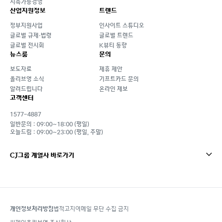
지속가능경영
산업지원정보
트렌드
정부지원사업
인사이트 스튜디오
글로벌 규제·법령
글로벌 트렌드
글로벌 전시회
K뷰티 동향
뉴스룸
문의
보도자료
제휴 제안
올리브영 소식
기프트카드 문의
알려드립니다
온라인 제보
고객센터
1577-4887
일반문의 : 09:00~18:00 (평일)
오늘드림 : 09:00~23:00 (평일, 주말)
CJ그룹 계열사 바로가기
개인정보처리방침
법적고지
이메일 무단 수집 금지
footer