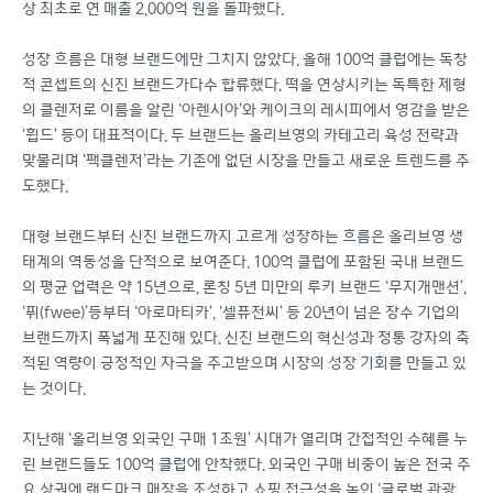
상 최초로 연 매출 2,000억 원을 돌파했다.
성장 흐름은 대형 브랜드에만 그치지 않았다. 올해 100억 클럽에는 독창
적 콘셉트의 신진 브랜드가다수 합류했다. 떡을 연상시키는 독특한 제형
의 클렌저로 이름을 알린 ‘아렌시아’와 케이크의 레시피에서 영감을 받은
‘휩드’ 등이 대표적이다. 두 브랜드는 올리브영의 카테고리 육성 전략과
맞물리며 ‘팩클렌저’라는 기존에 없던 시장을 만들고 새로운 트렌드를 주
도했다.
대형 브랜드부터 신진 브랜드까지 고르게 성장하는 흐름은 올리브영 생
태계의 역동성을 단적으로 보여준다. 100억 클럽에 포함된 국내 브랜드
의 평균 업력은 약 15년으로, 론칭 5년 미만의 루키 브랜드 ‘무지개맨션’,
‘퓌(fwee)’등부터 ‘아로마티카’, ‘셀퓨전씨’ 등 20년이 넘은 장수 기업의
브랜드까지 폭넓게 포진해 있다. 신진 브랜드의 혁신성과 정통 강자의 축
적된 역량이 긍정적인 자극을 주고받으며 시장의 성장 기회를 만들고 있
는 것이다.
지난해 ‘올리브영 외국인 구매 1조원’ 시대가 열리며 간접적인 수혜를 누
린 브랜드들도 100억 클럽에 안착했다. 외국인 구매 비중이 높은 전국 주
요 상권에 랜드마크 매장을 조성하고 쇼핑 접근성을 높인 ‘글로벌 관광