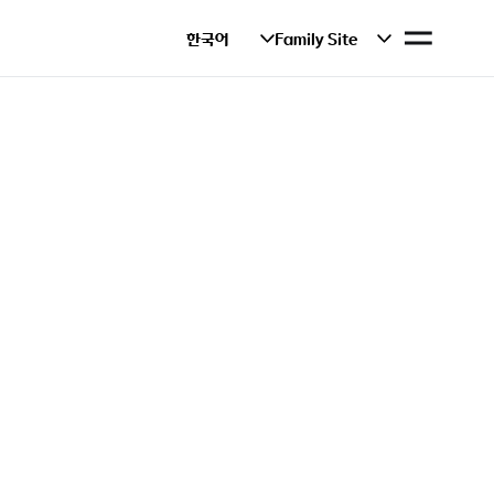
사
한국어
Family Site
이
트
맵