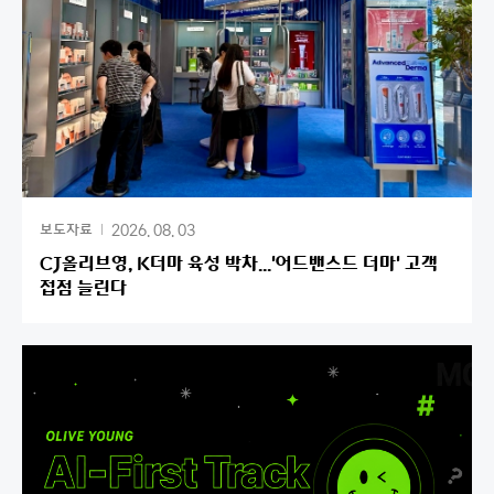
2026. 08. 03
보도자료
CJ올리브영, K더마 육성 박차...'어드밴스드 더마' 고객
접점 늘린다