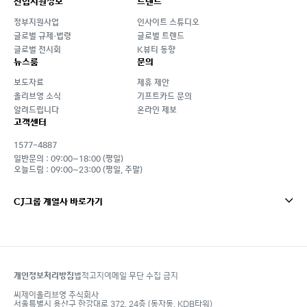
산업지원정보
트렌드
정부지원사업
인사이트 스튜디오
글로벌 규제·법령
글로벌 트렌드
글로벌 전시회
K뷰티 동향
뉴스룸
문의
보도자료
제휴 제안
올리브영 소식
기프트카드 문의
알려드립니다
온라인 제보
고객센터
1577-4887
일반문의 : 09:00~18:00 (평일)
오늘드림 : 09:00~23:00 (평일, 주말)
CJ그룹 계열사 바로가기
개인정보처리방침
법적고지
이메일 무단 수집 금지
footer
씨제이올리브영 주식회사
서울특별시 용산구 한강대로 372, 24층 (동자동, KDB타워)