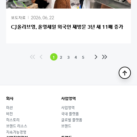
2026. 06. 22
보도자료
CJ올리브영, 올영세일 외국인 재방문 3년 새 11배 증가
처
이
다
맨
1
2
3
4
5
음
전
음
끝
으
으
으
으
로
로
로
로
맨
위
로
회사
사업영역
미션
사업영역
비전
국내 플랫폼
히스토리
글로벌 플랫폼
브랜드 리소스
브랜드
지속가능경영