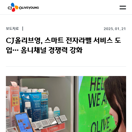
사
이
트
맵
보도자료
2025. 01. 21
CJ올리브영, 스마트 전자라벨 서비스 도
입… 옴니채널 경쟁력 강화