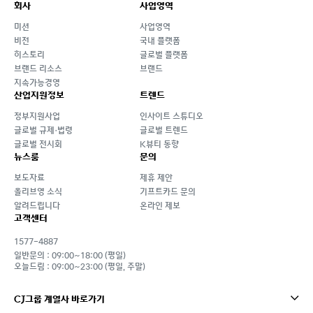
회사
사업영역
미션
사업영역
비전
국내 플랫폼
히스토리
글로벌 플랫폼
브랜드 리소스
브랜드
지속가능경영
산업지원정보
트렌드
정부지원사업
인사이트 스튜디오
글로벌 규제·법령
글로벌 트렌드
글로벌 전시회
K뷰티 동향
뉴스룸
문의
보도자료
제휴 제안
올리브영 소식
기프트카드 문의
알려드립니다
온라인 제보
고객센터
1577-4887
일반문의 : 09:00~18:00 (평일)
오늘드림 : 09:00~23:00 (평일, 주말)
CJ그룹 계열사 바로가기