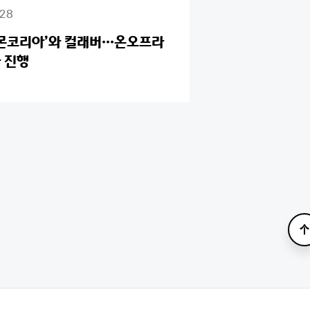
 28
켓몬코리아’와 컬래버…온오프라
 진행