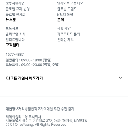
정부지원사업
인사이트 스튜디오
글로벌 규제·법령
글로벌 트렌드
글로벌 전시회
K뷰티 동향
뉴스룸
문의
보도자료
제휴 제안
올리브영 소식
기프트카드 문의
알려드립니다
온라인 제보
고객센터
1577-4887
일반문의 : 09:00~18:00 (평일)
오늘드림 : 09:00~23:00 (평일, 주말)
CJ그룹 계열사 바로가기
개인정보처리방침
법적고지
이메일 무단 수집 금지
footer
씨제이올리브영 주식회사
서울특별시 용산구 한강대로 372, 24층 (동자동, KDB타워)
ⓒ CJ OliveYoung. All Rights Reserved