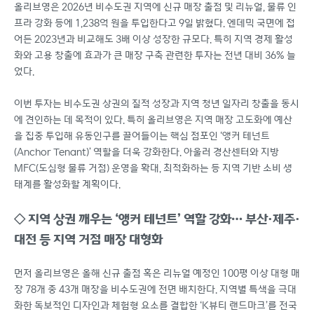
올리브영은 2026년 비수도권 지역에 신규 매장 출점 및 리뉴얼, 물류 인
프라 강화 등에 1,238억 원을 투입한다고 9일 밝혔다. 엔데믹 국면에 접
어든 2023년과 비교해도 3배 이상 성장한 규모다. 특히 지역 경제 활성
화와 고용 창출에 효과가 큰 매장 구축 관련한 투자는 전년 대비 36% 늘
었다.
이번 투자는 비수도권 상권의 질적 성장과 지역 청년 일자리 창출을 동시
에 견인하는 데 목적이 있다. 특히 올리브영은 지역 매장 고도화에 예산
을 집중 투입해 유동인구를 끌어들이는 핵심 점포인 ‘앵커 테넌트
(Anchor Tenant)’ 역할을 더욱 강화한다. 아울러 경산센터와 지방
MFC(도심형 물류 거점) 운영을 확대, 최적화하는 등 지역 기반 소비 생
태계를 활성화할 계획이다.
◇ 지역 상권 깨우는 ‘앵커 테넌트’ 역할 강화… 부산·제주·
대전 등 지역 거점 매장 대형화
먼저 올리브영은 올해 신규 출점 혹은 리뉴얼 예정인 100평 이상 대형 매
장 78개 중 43개 매장을 비수도권에 전면 배치한다. 지역별 특색을 극대
화한 독보적인 디자인과 체험형 요소를 결합한 ‘K뷰티 랜드마크’를 전국