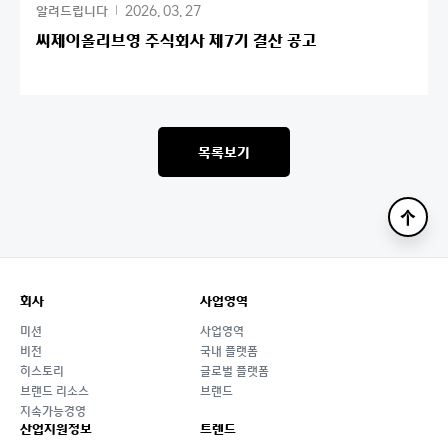
2026. 03. 27
알려드립니다
씨제이올리브영 주식회사 제7기 결산 공고
목록보기
맨
위
로
회사
사업영역
미션
사업영역
비전
국내 플랫폼
히스토리
글로벌 플랫폼
브랜드 리소스
브랜드
지속가능경영
산업지원정보
트렌드