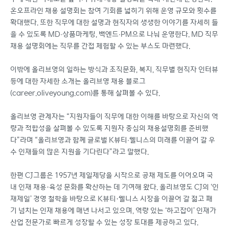
온오프라인 채용 설명회는 참여 기회를 넓히기 위해 운영 규모와 횟수를
확대했다. 또한 직무에 대한 설명과 현직자의 생생한 이야기를 자세히 들
을 수 있도록 MD∙상품마케팅, 백엔드∙PM으로 나눠 운영한다. MD 직무
채용 설명회에는 직무를 간접 체험할 수 있는 부스도 마련했다.
이밖에 올리브영의 일하는 방식과 조직문화, 복지, 직무별 현직자 인터뷰
등에 대한 자세한 소개는 올리브영 채용 블로그
(career.oliveyoung.com)를 통해 살펴볼 수 있다.
올리브영 관계자는 “지원자들이 직무에 대한 이해를 바탕으로 자신의 역
량과 적합성을 살펴볼 수 있도록 지원자 중심의 채용설명회를 준비했
다”라며 “올리브영과 함께 글로벌 K뷰티∙웰니스의 미래를 이끌어 갈 우
수 인재들의 많은 지원을 기다린다”라고 말했다.
한편 CJ그룹은 1957년 제일제당을 시작으로 공채 제도를 이어오며 국
내 인재 채용·육성 문화를 확산하는 데 기여해 왔다. 올리브영도 CJ의 ‘인
재제일’ 경영 철학을 바탕으로 K뷰티·웰니스 시장을 이끌어 갈 젊고 패
기 넘치는 인재 채용에 매년 나서고 있으며, 역량 있는 ‘하고잡이’ 인재가
산업 전문가로 빠르게 성장할 수 있는 성장 토대를 제공하고 있다.