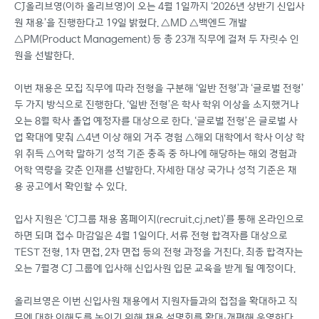
CJ올리브영(이하 올리브영)이 오는 4월 1일까지 ‘2026년 상반기 신입사
원 채용’을 진행한다고 19일 밝혔다. △MD △백엔드 개발
△PM(Product Management) 등 총 23개 직무에 걸쳐 두 자릿수 인
원을 선발한다.
이번 채용은 모집 직무에 따라 전형을 구분해 ‘일반 전형’과 ‘글로벌 전형’
두 가지 방식으로 진행한다. ‘일반 전형’은 학사 학위 이상을 소지했거나
오는 8월 학사 졸업 예정자를 대상으로 한다. ‘글로벌 전형’은 글로벌 사
업 확대에 맞춰 △4년 이상 해외 거주 경험 △해외 대학에서 학사 이상 학
위 취득 △어학 말하기 성적 기준 충족 중 하나에 해당하는 해외 경험과
어학 역량을 갖춘 인재를 선발한다. 자세한 대상 국가나 성적 기준은 채
용 공고에서 확인할 수 있다.
입사 지원은 ‘CJ그룹 채용 홈페이지(recruit.cj.net)’를 통해 온라인으로
하면 되며 접수 마감일은 4월 1일이다. 서류 전형 합격자를 대상으로
TEST 전형, 1차 면접, 2차 면접 등의 전형 과정을 거친다. 최종 합격자는
오는 7월경 CJ 그룹에 입사해 신입사원 입문 교육을 받게 될 예정이다.
올리브영은 이번 신입사원 채용에서 지원자들과의 접점을 확대하고 직
무에 대한 이해도를 높이기 위해 채용 설명회를 확대∙개편해 운영한다.