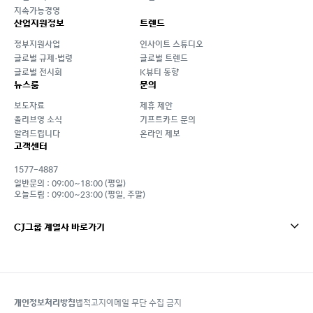
지속가능경영
산업지원정보
트렌드
정부지원사업
인사이트 스튜디오
글로벌 규제·법령
글로벌 트렌드
글로벌 전시회
K뷰티 동향
뉴스룸
문의
보도자료
제휴 제안
올리브영 소식
기프트카드 문의
알려드립니다
온라인 제보
고객센터
1577-4887
일반문의 : 09:00~18:00 (평일)
오늘드림 : 09:00~23:00 (평일, 주말)
CJ그룹 계열사 바로가기
개인정보처리방침
법적고지
이메일 무단 수집 금지
footer