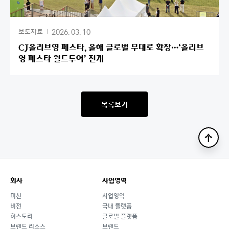
2026. 03. 10
보도자료
CJ올리브영 페스타, 올해 글로벌 무대로 확장…‘올리브
영 페스타 월드투어’ 전개
목록보기
맨
위
로
회사
사업영역
미션
사업영역
비전
국내 플랫폼
히스토리
글로벌 플랫폼
브랜드 리소스
브랜드